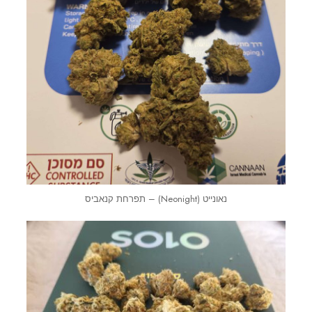
נאונייט (Neonight) – תפרחת קנאביס