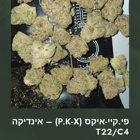
אסטרו טי.ג'י (Astro T.G) –
אינדיקה T22/C4