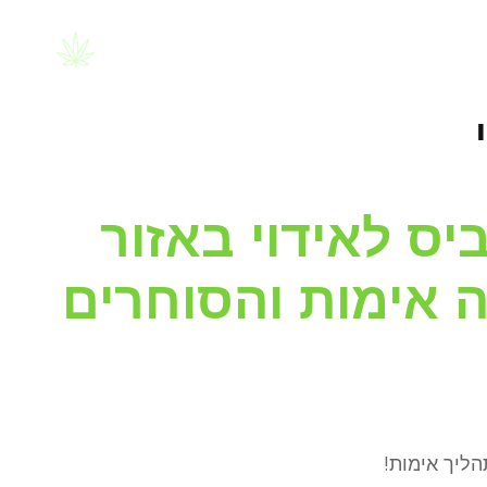
 קנאביס
TeleGrass
ס לאידוי באזור
 אימות והסוחרים
הליך אימות!