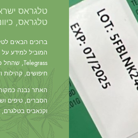
טלגראס ישראל
טלגראס, כיוו
ברוכים הבאים לטל
המוביל למידע על כ
Telegrass,
חיפושים, קהילות ו
האתר נבנה כמקור י
הסברים, טיפים וש
וקנאביס בטלגרם, ב