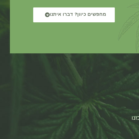
מחפשים כיוון? דברו איתנו
נו