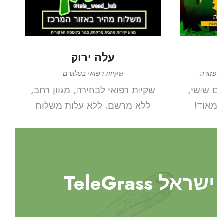
עלה ירוק
תפזורת
שקיות רפואי בטלגרם
ם שישי,
שקיות רפואי לבחירה, מגוון רחב,
מאוד!
ללא מרשם. ללא עלות משלוח
טלגראס ישראל TeleGrass