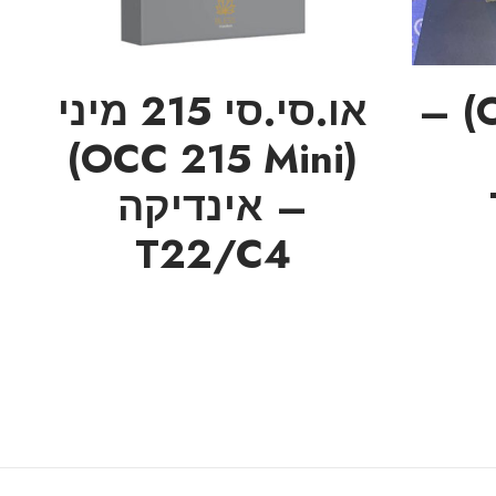
או.ניל (O'neil) –
או.סי.סי 215 מיני
(OCC 215 Mini)
– אינדיקה
T22/C4