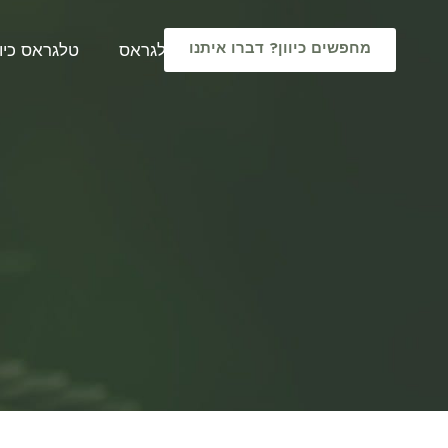
מחפשים כיוון? דברו איתנו
טלגראס
טלגראס כיוו