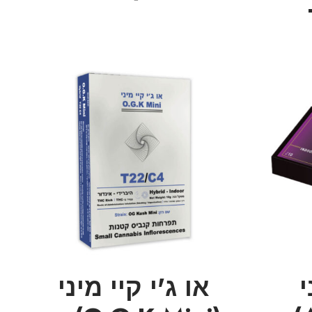
י
או ג'י קיי מיני