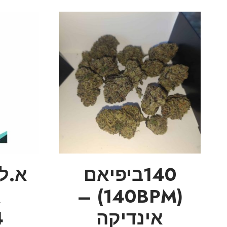
140ביפיאם
(140BPM) –
א
אינדיקה
4