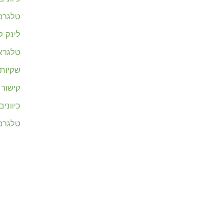
טלגרם 
לינק 
טלגרא
שקיות 
קישור
כיווני
טלגרם 