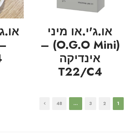
או.ג'י.או מיני
(O.G.O Mini) –
– 
אינדיקה
4
T22/C4
48
…
3
2
1