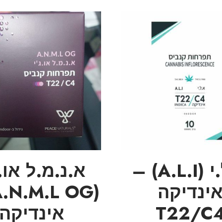
א.ל.י (A.L.I) –
א.נ.מ.ל או.ג
ינדיקה
T22/C
אינדיקה