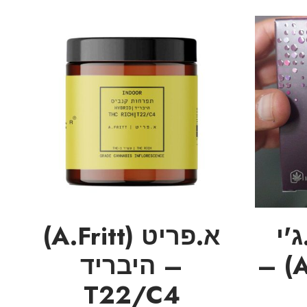
'י
א.פריט (A.Fritt)
(A.N.M.L OG) –
– היבריד
T22/C4