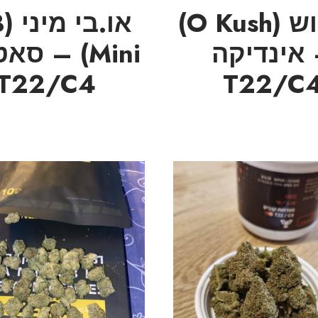
או קוש (O Kush)
או
אינדיקה
Mini) – ס
T22/C4
T22/C