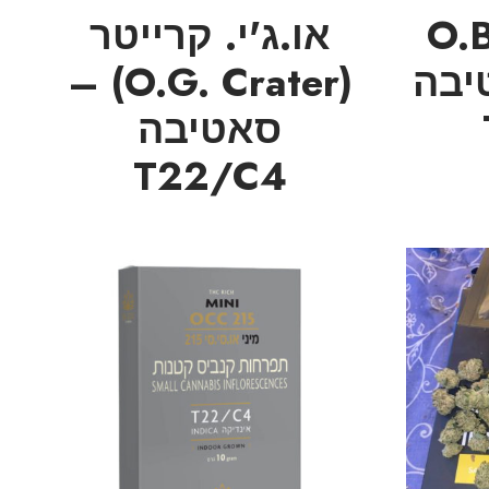
.בי מיני (O.B
או.ג'י. קרייטר
אטיבה
(O.G. Crater) –
סאטיבה
T22/C4