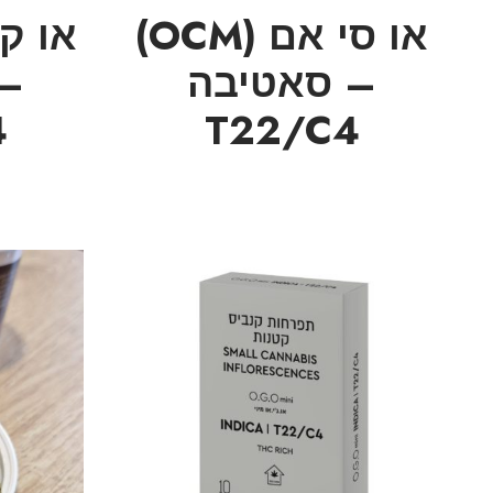
או סי אם (OCM)
– סאטיבה
– 
4
T22/C4