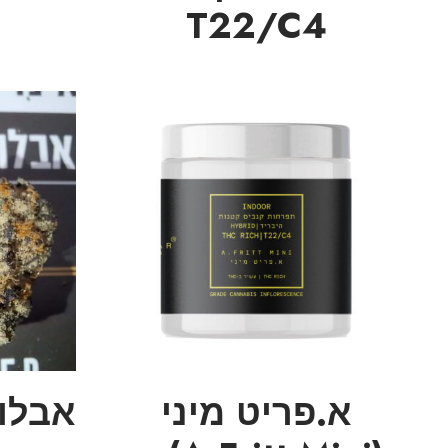
T22/C4
א.פריט מיני