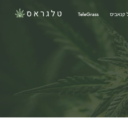
 קנאביס
TeleGrass