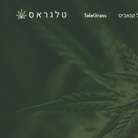
 קנאביס
TeleGrass