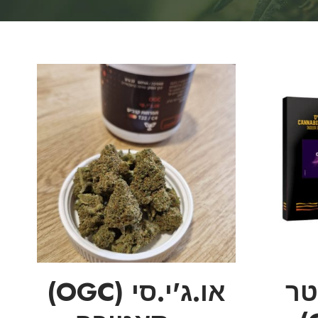
טר
או.ג'י.סי (OGC)