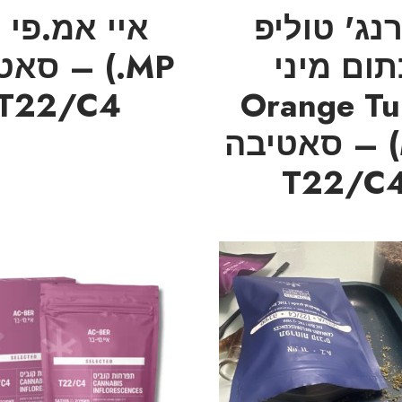
נג' טוליפ
תום מיני
.MP) – סא
T22/C4
(Orange Tu
Mini) – סאטיבה
T22/C