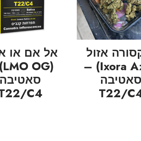
סורה אזול
אל אם או או
 –
(Ixora Azul) –
אטיבה
סאטיבה
T22/C4
T22/C