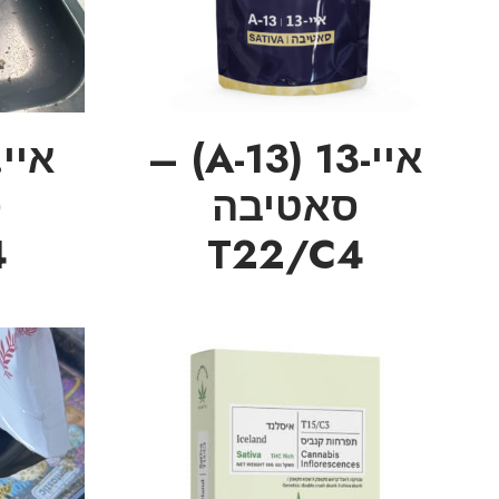
איי-13 (A-13) –
סאטיבה
ס
4
T22/C4