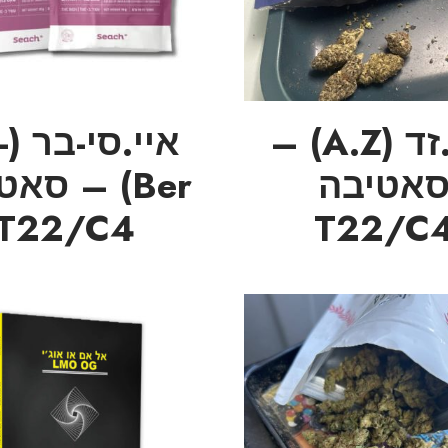
איי.זד (A.Z) –
אי
אטיבה
Ber) – סא
T22/C4
T22/C