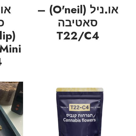
או.ניל (O'neil) –
אור
סאטיבה
כ
lip
T22/C4
4