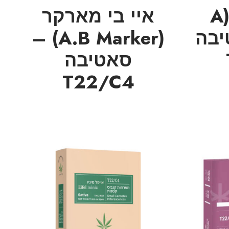
איי אמ.פי (A
איי בי מארקר
טיבה
(A.B Marker) –
סאטיבה
T22/C4