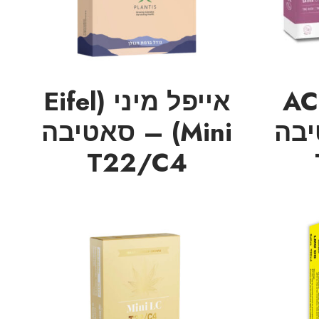
י.סי-בר (AC-
אייפל מיני (Eifel
טיבה
Mini) – סאטיבה
T22/C4