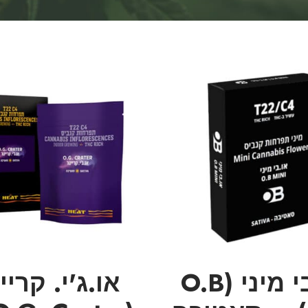
או.בי מיני (O.B
או.ג'י. קריי