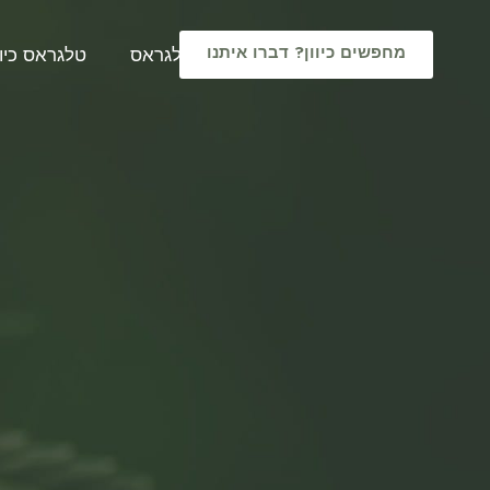
מחפשים כיוון? דברו איתנו
טלגראס
טלגראס כיוו