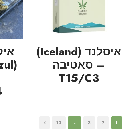
איסלנד (Iceland)
איק
– סאטיבה
T15/C3
ס
4
13
…
3
2
1