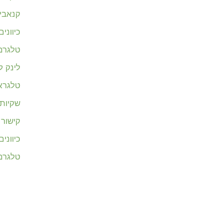
קנאבי
כיווני
טלגרם 
לינק 
טלגרא
שקיות 
קישור
כיווני
טלגרם 