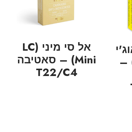
אל סי מיני (LC
ג'י
Mini) – סאטיבה
(LMO OG)
T22/C4