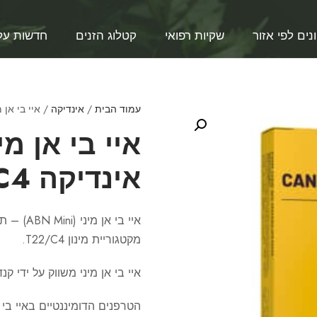
נים לפי אזור
שקיות רפואי
קטלוג הזנים
חדשות על
עמוד הבית
/
אינדיקה
/ איי בי אן מיני (ABN Mini) – אי
אינדיקה T22/C4
איי בי א
מקטגוריית מינון T22/C4.
איי בי אן מיני משווק על ידי ק
הטרפנים הדומיננטיים באיי בי אן