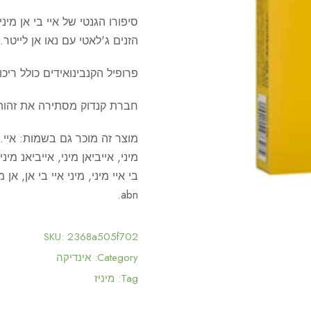
סיפורו הגנטי של איי בי אן מי
הזנים ג'לאטי עם נאו אן לייטר.
פרופיל הקנבינואידים כולל ריכוז THC של 24.2% – 19.9% ו-CBD של 4% – 
חברת קנדוק מסתירה את זהו
abn.
SKU:
2368a505f702
Category:
אינדיקה
Tag:
מיניז