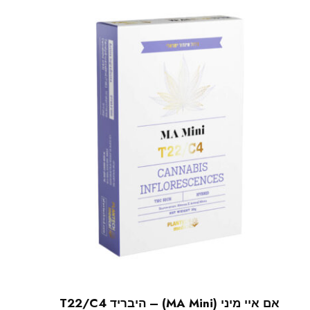
אם איי מיני (MA Mini) – היבריד T22/C4