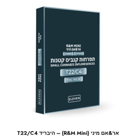
אר&אם מיני (R&M Mini) – היבריד T22/C4