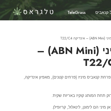
 קנאביס
TeleGrass
נדיקה T22/C4
איי בי אן מיני (ABN Mini) –
ן מיני (ABN Mini) – תפרחת קנאביס מיניז (פרחים קטנים), מאפיון אינדיקה,
נדוק תחת המותג קוקיז באריזת שקית.
 מיני הם לימונן, לינאלול, קריופילן.