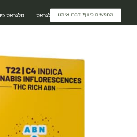
מחפשים כיוון? דברו איתנו
טלגראס
טלגראס כיוו