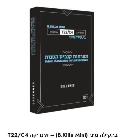
בי.קילה מיני (B.Killa Mini) – אינדיקה T22/C4